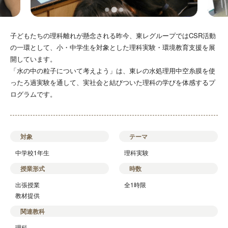
子どもたちの理科離れが懸念される昨今、東レグループではCSR活動
の一環として、小・中学生を対象とした理科実験・環境教育支援を展
開しています。
「水の中の粒子について考えよう」は、東レの水処理用中空糸膜を使
ったろ過実験を通して、実社会と結びついた理科の学びを体感するプ
ログラムです。
対象
テーマ
中学校1年生
理科実験
授業形式
時数
出張授業
全1時限
教材提供
関連教科
理科