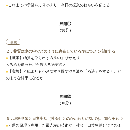
●
これまでの学習をふりかえり、今日の授業のねらいを伝える
展開①
（30分）
実験
２．物質は水の中でどのように存在しているかについて推論する
●
【演示】物質を取り出す方法のふりかえり
＜ろ紙を使った混合液のろ過実験＞
●
【実験】ろ紙よりも小さなすき間で混合液を「ろ過」をすると、ど
のような結果になるか
展開②
（10分）
３．理科学習と日常生活（社会）とのかかわりに気づき、関心をもつ
●
ろ過の原理を利用した最先端の技術が、社会（日常生活）でどのよ