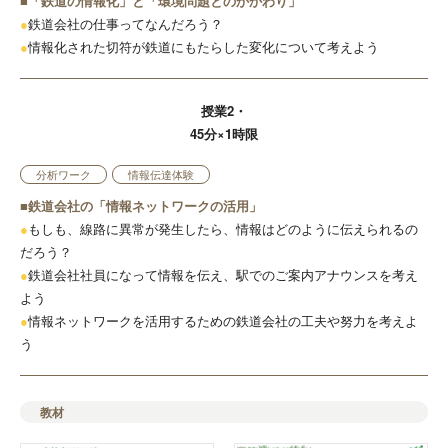
■「鉄道の情報化」と「環境問題とのかかわり」
●
鉄道会社の仕事ってなんだろう？
●
情報化された切符が鉄道にもたらした変化について考えよう
授業2・
45分×1時限
分析ワーク
情報伝達体験
■鉄道会社の「情報ネットワークの活用」
●
もしも、線路に異常が発生したら、情報はどのように伝えられるの
だろう？
●
鉄道会社社員になって情報を伝え、駅でのご案内アナウンスを考え
よう
●
情報ネットワークを活用するための鉄道会社の工夫や努力を考えよ
う
教材