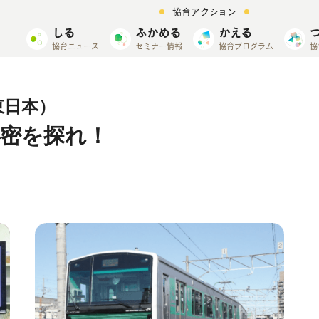
協育アクション
しる
ふかめる
かえる
協育ニュース
セミナー情報
協育プログラム
協
東日本）
密を探れ！