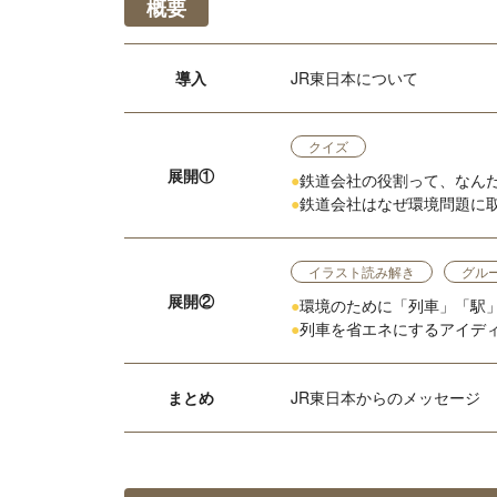
概要
導入
JR東日本について
クイズ
展開①
●
鉄道会社の役割って、なん
●
鉄道会社はなぜ環境問題に
イラスト読み解き
グル
展開②
●
環境のために「列車」「駅
●
列車を省エネにするアイデ
まとめ
JR東日本からのメッセージ