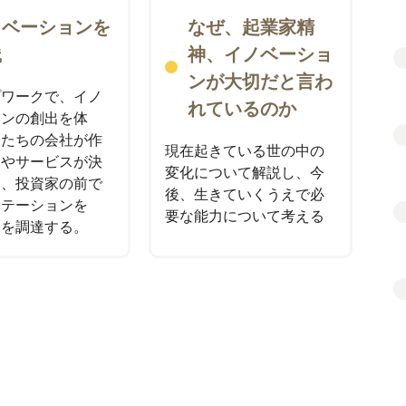
ノベーションを
なぜ、起業家精
践
神、イノベーショ
ンが大切だと言わ
プワークで、イノ
れているのか
ョンの創出を体
分たちの会社が作
現在起きている世の中の
品やサービスが決
変化について解説し、今
ら、投資家の前で
後、生きていくうえで必
ンテーションを
要な能力について考える
金を調達する。